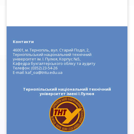
Контакти
46001, м. Тернопіль, вул. Старий Поділ, 2,
Тернопільський національний технічний
університет ім. І. Пулюя, Корпус №5,
Кафедра бухгалтерського обліку та аудиту
Телефон: (0352) 23-54-26
E-mail: kaf_oa@tntu.edu.ua
Тернопільський національний технічний
університет імені І.Пулюя