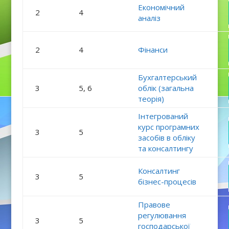
Економічний
2
4
аналіз
2
4
Фінанси
Бухгалтерський
3
5, 6
облік (загальна
теорія)
Інтегрований
курс програмних
3
5
засобів в обліку
та консалтингу
Консалтинг
3
5
бізнес-процесів
Правове
регулювання
3
5
господарської