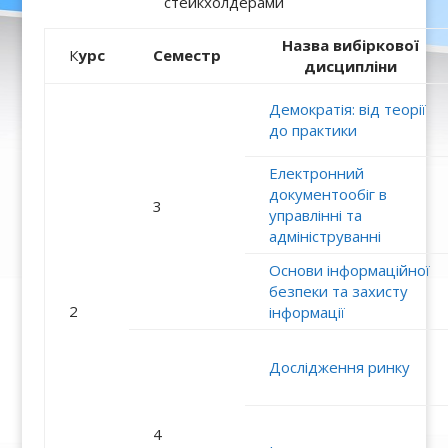
стейкхолдерами
Назва вибіркової
К
урс
Семестр
дисципліни
Демократія: від теорії
до практики
Електронний
документообіг в
3
управлінні та
адмініструванні
Основи інформаційної
безпеки та захисту
2
інформації
Дослідження ринку
4