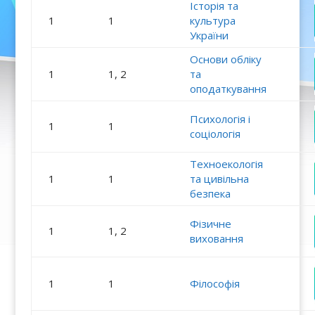
Історія та
1
1
культура
України
Основи обліку
1
1, 2
та
оподаткування
Психологія і
1
1
соціологія
Техноекологія
1
1
та цивільна
безпека
Фізичне
1
1, 2
виховання
1
1
Філософія