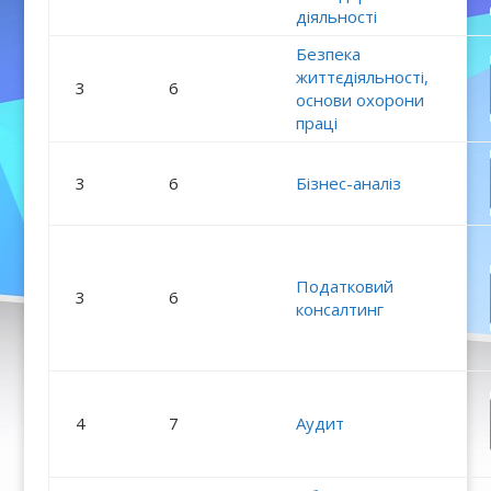
діяльності
Безпека
життєдіяльності,
3
6
основи охорони
праці
3
6
Бізнес-аналіз
Податковий
3
6
консалтинг
4
7
Аудит