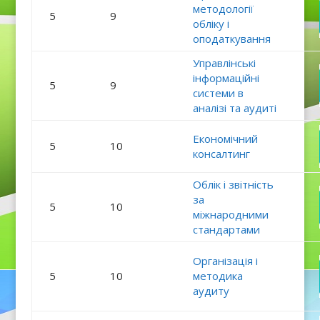
методології
5
9
обліку і
оподаткування
Управлінські
інформаційні
5
9
системи в
аналізі та аудиті
Економічний
5
10
консалтинг
Облік і звітність
за
5
10
міжнародними
стандартами
Організація і
5
10
методика
аудиту