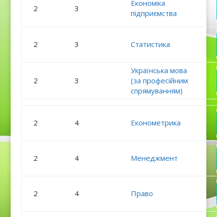
Економіка
2
3
підприємства
2
3
Статистика
Українська мова
2
3
(за професійним
спрямуванням)
2
4
Економетрика
2
4
Менеджмент
2
4
Право