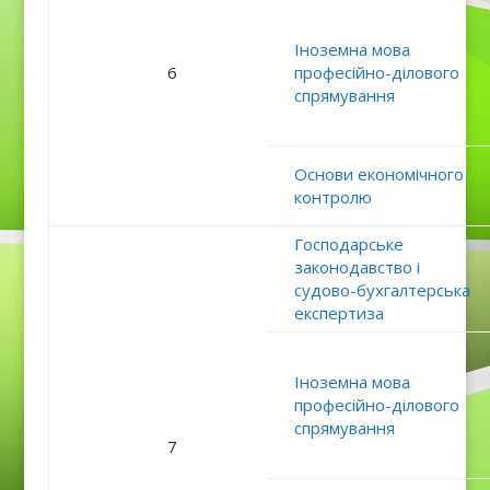
І
ноземна мова
6
професійно-ділового
спрямування
Основи економічного
контролю
Господарське
законодавство і
судово-бухгалтерська
експертиза
Іноземна мова
професійно-ділового
спрямування
7