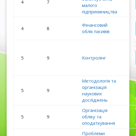
4
7
малого
підприємництва
Фінансовий
4
8
облік пасивів
5
9
Контролінг
Методологія та
організація
5
9
наукових
досліджень
Організація
5
9
обліку та
оподаткування
Проблеми