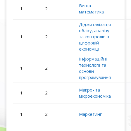
Вища
1
2
математика
Діджиталізація
обліку, аналізу
1
2
та контролю в
цифровій
економіці
Інформаційні
технології та
1
2
основи
програмування
Макро- та
1
2
мікроекономіка
1
2
Маркетинг