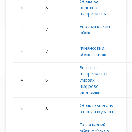
Облікова
4
8
політика
підприємства
Управлінський
4
7
облік
Фінансовий
4
7
облік активів
Звітність
підприємств в
4
8
умовах
цифрової
економіки
Облік і звітність
4
8
в оподаткуванні
Податковий
облік суб’єктів