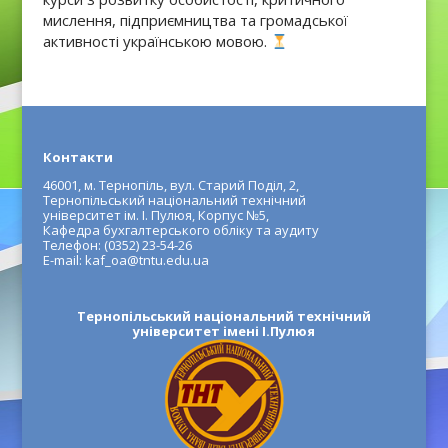
мислення, підприємництва та громадської
активності українською мовою.
Контакти
46001, м. Тернопіль, вул. Старий Поділ, 2,
Тернопільський національний технічний
університет ім. І. Пулюя, Корпус №5,
Кафедра бухгалтерського обліку та аудиту
Телефон: (0352) 23-54-26
E-mail: kaf_oa@tntu.edu.ua
Тернопільський національний технічний
університет імені І.Пулюя