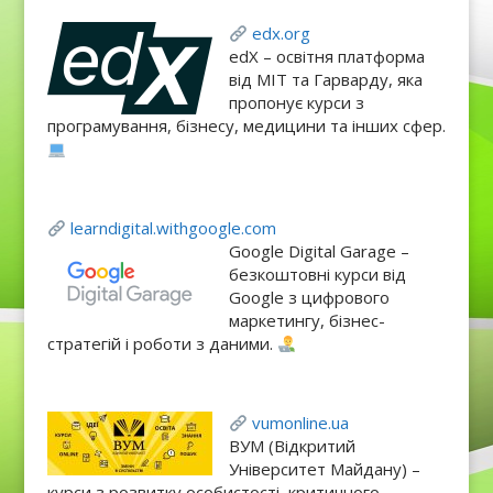
edx.org
edX – освітня платформа
від MIT та Гарварду, яка
пропонує курси з
програмування, бізнесу, медицини та інших сфер.
learndigital.withgoogle.com
Google Digital Garage –
безкоштовні курси від
Google з цифрового
маркетингу, бізнес-
стратегій і роботи з даними.
vumonline.
ua
ВУМ (Відкритий
Університет Майдану) –
курси з розвитку особистості, критичного