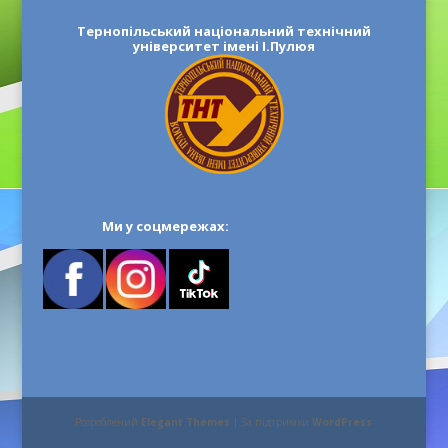
Тернопільський національний технічний
університет імені І.Пулюя
Ми у соцмережах:
Розроблений
Elegant Themes
| За підтримки
WordPress