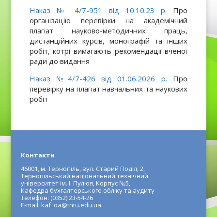
Наказ № 4/7-951 від 10.10.23 р.
Про
організацію перевірки на академічний
плагіат науково-методичних праць,
дистанційних курсів, монографій та інших
робіт, котрі вимагають рекомендації вченої
ради до видання
Наказ №4/7-426 від 01.06.2026 р.
Про
перевірку на плагіат навчальних та наукових
робіт
Контакти
46001, м. Тернопіль, вул. Старий Поділ, 2,
Тернопільський національний технічний
університет ім. І. Пулюя, Корпус №5,
Кафедра бухгалтерського обліку та аудиту
Телефон: (0352) 23-54-26
E-mail: kaf_oa@tntu.edu.ua